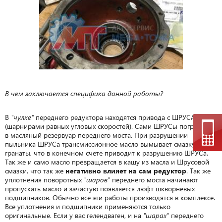
В чем заключается специфика данной работы?
В
"чулке"
переднего редуктора находятся привода с ШРУСАМи
(шарнирами равных угловых скоростей). Сами ШРУСы погружены
в масляный резервуар переднего моста. При разрушении
пыльника ШРУСа трансмиссионное масло вымывает смазку из
гранаты, что в конечном счете приводит к разрушению ШРУСа.
Так же и само масло превращается в кашу из масла и Шрусовой
смазки, что так же
негативно влияет на сам редуктор
. Так же
уплотнения поворотных
"шаров"
переднего моста начинают
пропускать масло и зачастую появляется люфт шкворневых
подшипников. Обычно все эти работы производятся в комплексе.
Все уплотнения и подшипники применяются только
оригинальные. Если у вас гелендваген, и на
"шарах"
переднего