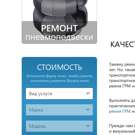
КАЧЕС
Замену ремня
СТОИМОСТЬ
лет. Но, так
транспортное
Заполните форму ниже, чтобы узнать
транспортное
стоимость ремонта Вашего авто
ремня ГРМ на
Вид услуги
Выполнять да
практических
Марка
ремня ГРМ
на
Модель
Прежде чем п
и визуальный