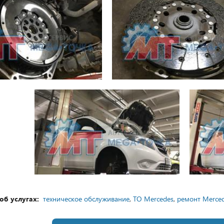
об услугах:
техническое обслуживание
,
ТО Mercedes
,
ремонт Merce